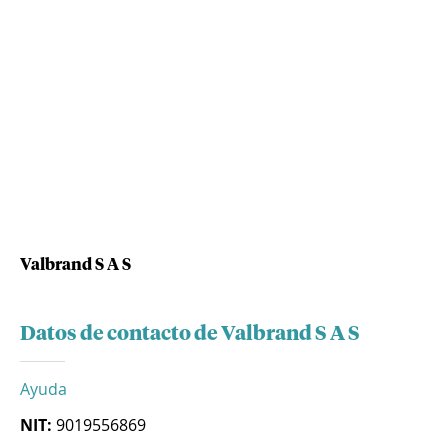
Valbrand S A S
Datos de contacto de Valbrand S A S
Ayuda
NIT:
9019556869