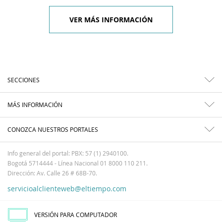
VER MÁS INFORMACIÓN
SECCIONES
MÁS INFORMACIÓN
CONOZCA NUESTROS PORTALES
Info general del portal: PBX: 57 (1) 2940100.
Bogotá 5714444 - Línea Nacional 01 8000 110 211.
Dirección: Av. Calle 26 # 68B-70.
servicioalclienteweb@eltiempo.com
VERSIÓN PARA COMPUTADOR