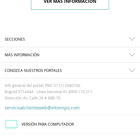
VER MÁS INFORMACIÓN
SECCIONES
MÁS INFORMACIÓN
CONOZCA NUESTROS PORTALES
Info general del portal: PBX: 57 (1) 2940100.
Bogotá 5714444 - Línea Nacional 01 8000 110 211.
Dirección: Av. Calle 26 # 68B-70.
servicioalclienteweb@eltiempo.com
VERSIÓN PARA COMPUTADOR