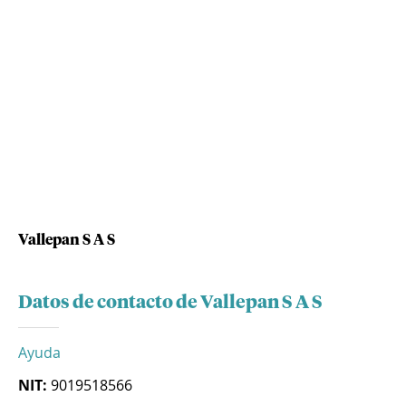
Vallepan S A S
Datos de contacto de Vallepan S A S
Ayuda
NIT:
9019518566