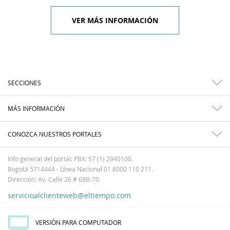
VER MÁS INFORMACIÓN
SECCIONES
MÁS INFORMACIÓN
CONOZCA NUESTROS PORTALES
Info general del portal: PBX: 57 (1) 2940100.
Bogotá 5714444 - Línea Nacional 01 8000 110 211.
Dirección: Av. Calle 26 # 68B-70.
servicioalclienteweb@eltiempo.com
VERSIÓN PARA COMPUTADOR