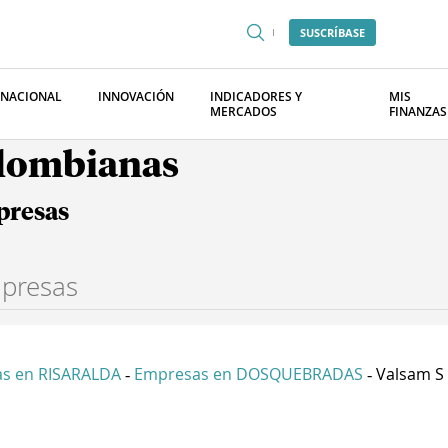
SUSCRÍBASE
RNACIONAL
INNOVACIÓN
INDICADORES Y
MIS
MERCADOS
FINANZAS
olombianas
presas
s en RISARALDA
Empresas en DOSQUEBRADAS
Valsam S 
-
-