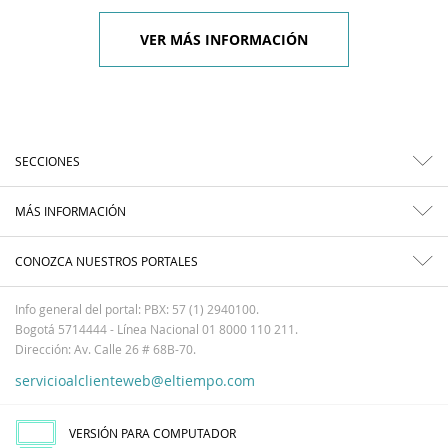
VER MÁS INFORMACIÓN
SECCIONES
MÁS INFORMACIÓN
CONOZCA NUESTROS PORTALES
Info general del portal: PBX: 57 (1) 2940100.
Bogotá 5714444 - Línea Nacional 01 8000 110 211.
Dirección: Av. Calle 26 # 68B-70.
servicioalclienteweb@eltiempo.com
VERSIÓN PARA COMPUTADOR