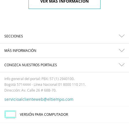
VER MÁS INFORMACIÓN
SECCIONES
MÁS INFORMACIÓN
CONOZCA NUESTROS PORTALES
Info general del portal: PBX: 57 (1) 2940100.
Bogotá 5714444 - Línea Nacional 01 8000 110 211.
Dirección: Av. Calle 26 # 68B-70.
servicioalclienteweb@eltiempo.com
VERSIÓN PARA COMPUTADOR