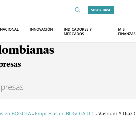
SUSCRÍBASE
RNACIONAL
INNOVACIÓN
INDICADORES Y
MIS
MERCADOS
FINANZAS
olombianas
presas
as en BOGOTA
Empresas en BOGOTA D C
Vasquez Y Diaz C
-
-