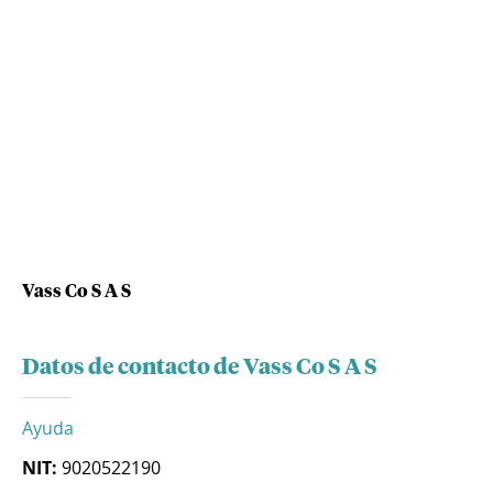
Vass Co S A S
Datos de contacto de Vass Co S A S
Ayuda
NIT:
9020522190