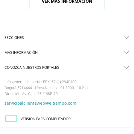
VER MÁS INFORMACIÓN
SECCIONES
MÁS INFORMACIÓN
CONOZCA NUESTROS PORTALES
Info general del portal: PBX: 57 (1) 2940100.
Bogotá 5714444 - Línea Nacional 01 8000 110 211.
Dirección: Av. Calle 26 # 68B-70.
servicioalclienteweb@eltiempo.com
VERSIÓN PARA COMPUTADOR