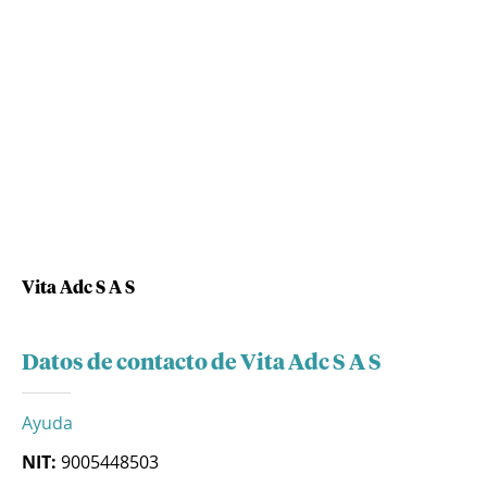
Vita Adc S A S
Datos de contacto de Vita Adc S A S
Ayuda
NIT:
9005448503