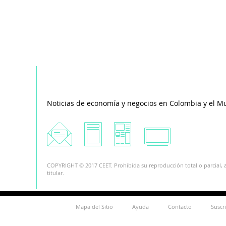
Noticias de economía y negocios en Colombia y el M
COPYRIGHT © 2017 CEET. Prohibida su reproducción total o parcial, a
titular.
Mapa del Sitio
Ayuda
Contacto
Suscr