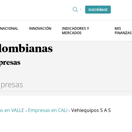
SUSCRÍBASE
RNACIONAL
INNOVACIÓN
INDICADORES Y
MIS
MERCADOS
FINANZAS
olombianas
presas
s en VALLE
Empresas en CALI
Vehiequipos S A S
-
-