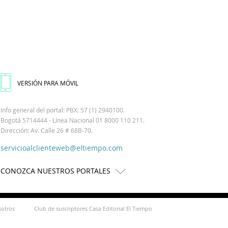
VERSIÓN PARA MÓVIL
Info general del portal: PBX: 57 (1) 2940100.
Bogotá 5714444 - Línea Nacional 01 8000 110 211.
Dirección: Av. Calle 26 # 68B-70.
servicioalclienteweb@eltiempo.com
CONOZCA NUESTROS PORTALES
sotros
Club de suscriptores Casa Editorial El Tiempo