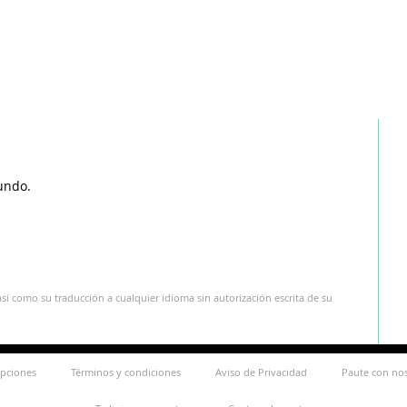
undo.
sí como su traducción a cualquier idioma sin autorización escrita de su
ipciones
Términos y condiciones
Aviso de Privacidad
Paute con no