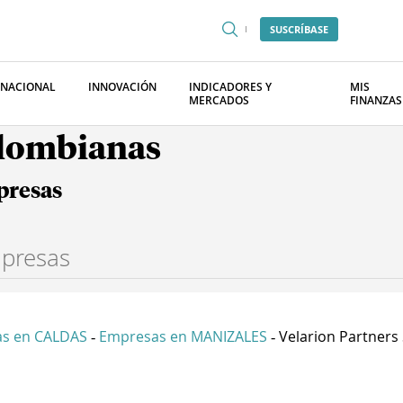
SUSCRÍBASE
RNACIONAL
INNOVACIÓN
INDICADORES Y
MIS
MERCADOS
FINANZAS
olombianas
presas
s en CALDAS
Empresas en MANIZALES
Velarion Partners S
-
-