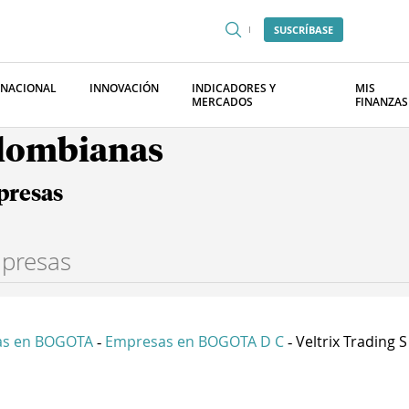
SUSCRÍBASE
RNACIONAL
INNOVACIÓN
INDICADORES Y
MIS
MERCADOS
FINANZAS
olombianas
presas
as en BOGOTA
Empresas en BOGOTA D C
Veltrix Trading S 
-
-