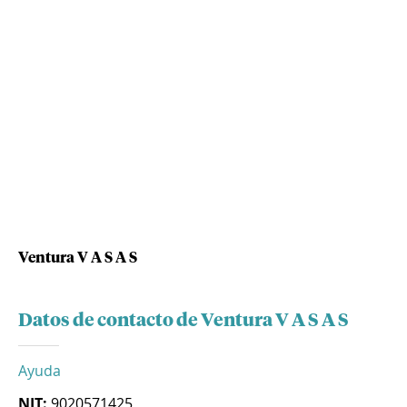
Ventura V A S A S
Datos de contacto de Ventura V A S A S
Ayuda
NIT:
9020571425