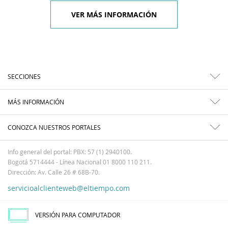
VER MÁS INFORMACIÓN
SECCIONES
MÁS INFORMACIÓN
CONOZCA NUESTROS PORTALES
Info general del portal: PBX: 57 (1) 2940100.
Bogotá 5714444 - Línea Nacional 01 8000 110 211.
Dirección: Av. Calle 26 # 68B-70.
servicioalclienteweb@eltiempo.com
VERSIÓN PARA COMPUTADOR