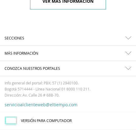
VER MÁS INFORMACIÓN
SECCIONES
MÁS INFORMACIÓN
CONOZCA NUESTROS PORTALES
Info general del portal: PBX: 57 (1) 2940100.
Bogotá 5714444 - Línea Nacional 01 8000 110 211.
Dirección: Av. Calle 26 # 68B-70.
servicioalclienteweb@eltiempo.com
VERSIÓN PARA COMPUTADOR