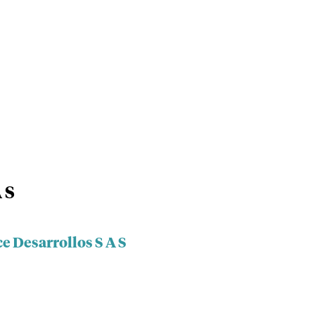
 S
e Desarrollos S A S