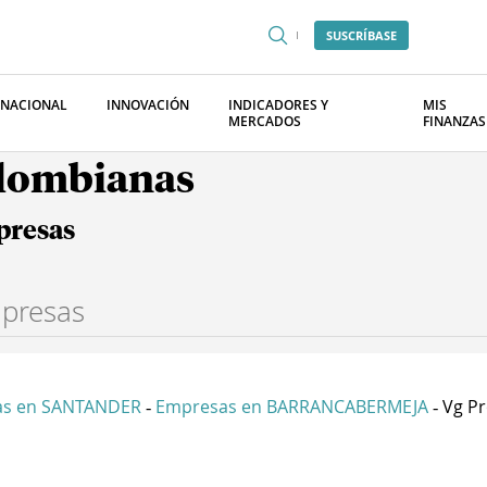
SUSCRÍBASE
RNACIONAL
INNOVACIÓN
INDICADORES Y
MIS
MERCADOS
FINANZAS
olombianas
presas
as en SANTANDER
Empresas en BARRANCABERMEJA
Vg Pr
-
-