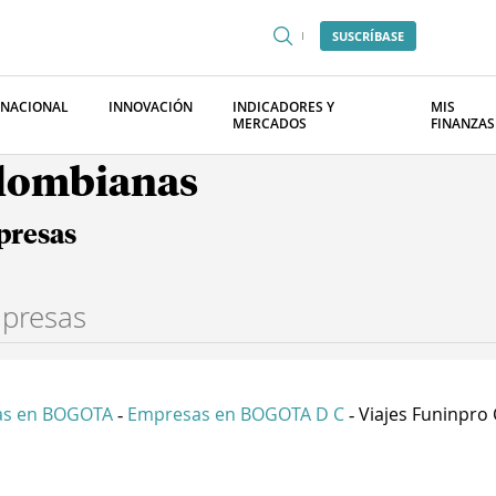
SUSCRÍBASE
RNACIONAL
INNOVACIÓN
INDICADORES Y
MIS
MERCADOS
FINANZAS
olombianas
presas
as en BOGOTA
Empresas en BOGOTA D C
Viajes Funinpro 
-
-