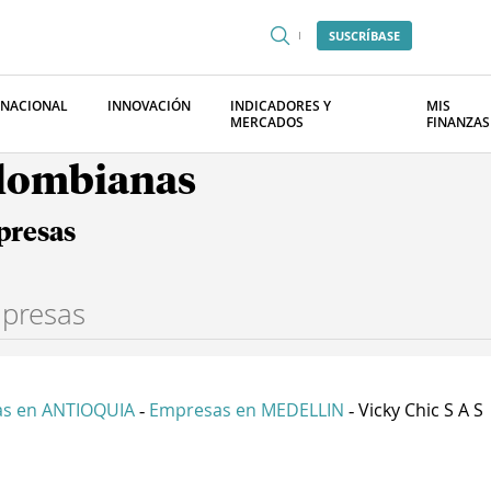
SUSCRÍBASE
RNACIONAL
INNOVACIÓN
INDICADORES Y
MIS
MERCADOS
FINANZAS
olombianas
presas
s en ANTIOQUIA
Empresas en MEDELLIN
Vicky Chic S A S
-
-