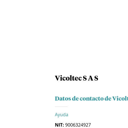
Vicoltec S A S
Datos de contacto de Vicolt
Ayuda
NIT:
9006324927