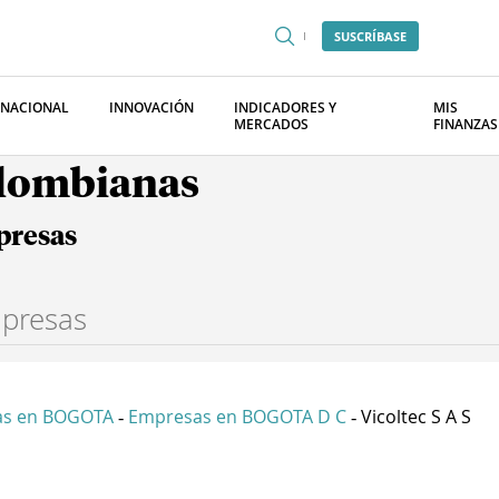
SUSCRÍBASE
RNACIONAL
INNOVACIÓN
INDICADORES Y
MIS
MERCADOS
FINANZAS
olombianas
presas
as en BOGOTA
Empresas en BOGOTA D C
Vicoltec S A S
-
-