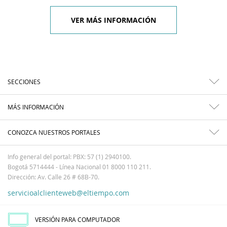
VER MÁS INFORMACIÓN
SECCIONES
MÁS INFORMACIÓN
CONOZCA NUESTROS PORTALES
Info general del portal: PBX: 57 (1) 2940100.
Bogotá 5714444 - Línea Nacional 01 8000 110 211.
Dirección: Av. Calle 26 # 68B-70.
servicioalclienteweb@eltiempo.com
VERSIÓN PARA COMPUTADOR