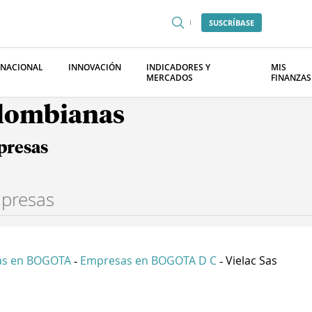
SUSCRÍBASE
RNACIONAL
INNOVACIÓN
INDICADORES Y
MIS
MERCADOS
FINANZAS
olombianas
presas
as en BOGOTA
Empresas en BOGOTA D C
Vielac Sas
-
-