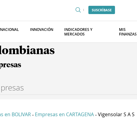
SUSCRÍBASE
RNACIONAL
INNOVACIÓN
INDICADORES Y
MIS
MERCADOS
FINANZAS
olombianas
presas
s en BOLIVAR
Empresas en CARTAGENA
Vigensolar S A S
-
-