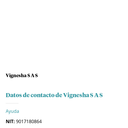
Vignesha S A S
Datos de contacto de Vignesha S A S
Ayuda
NIT:
9017180864