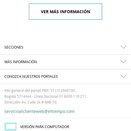
VER MÁS INFORMACIÓN
SECCIONES
MÁS INFORMACIÓN
CONOZCA NUESTROS PORTALES
Info general del portal: PBX: 57 (1) 2940100.
Bogotá 5714444 - Línea Nacional 01 8000 110 211.
Dirección: Av. Calle 26 # 68B-70.
servicioalclienteweb@eltiempo.com
VERSIÓN PARA COMPUTADOR