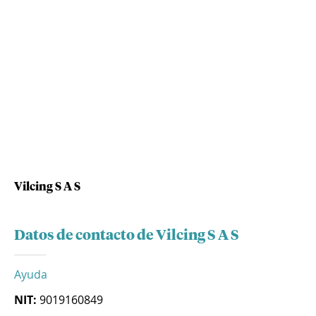
Vilcing S A S
Datos de contacto de Vilcing S A S
Ayuda
NIT:
9019160849