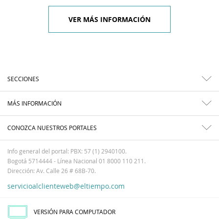
VER MÁS INFORMACIÓN
SECCIONES
MÁS INFORMACIÓN
CONOZCA NUESTROS PORTALES
Info general del portal: PBX: 57 (1) 2940100.
Bogotá 5714444 - Línea Nacional 01 8000 110 211.
Dirección: Av. Calle 26 # 68B-70.
servicioalclienteweb@eltiempo.com
VERSIÓN PARA COMPUTADOR