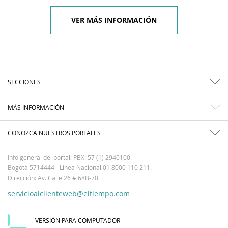
VER MÁS INFORMACIÓN
SECCIONES
MÁS INFORMACIÓN
CONOZCA NUESTROS PORTALES
Info general del portal: PBX: 57 (1) 2940100.
Bogotá 5714444 - Línea Nacional 01 8000 110 211.
Dirección: Av. Calle 26 # 68B-70.
servicioalclienteweb@eltiempo.com
VERSIÓN PARA COMPUTADOR