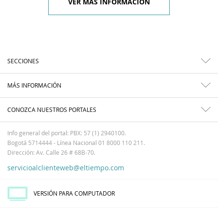
VER MÁS INFORMACIÓN
SECCIONES
MÁS INFORMACIÓN
CONOZCA NUESTROS PORTALES
Info general del portal: PBX: 57 (1) 2940100.
Bogotá 5714444 - Línea Nacional 01 8000 110 211.
Dirección: Av. Calle 26 # 68B-70.
servicioalclienteweb@eltiempo.com
VERSIÓN PARA COMPUTADOR