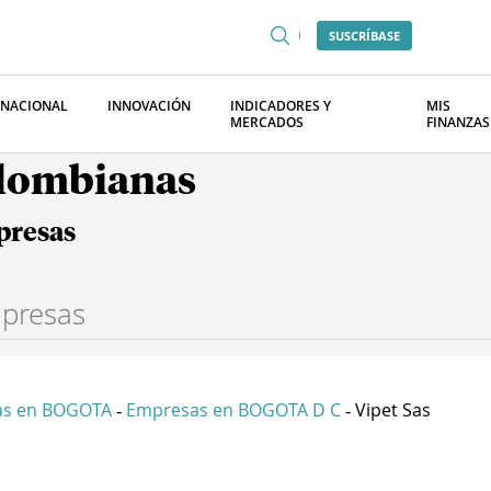
SUSCRÍBASE
RNACIONAL
INNOVACIÓN
INDICADORES Y
MIS
MERCADOS
FINANZAS
olombianas
presas
as en BOGOTA
Empresas en BOGOTA D C
Vipet Sas
-
-