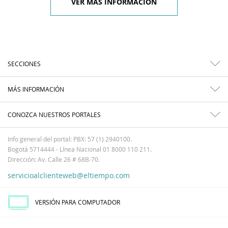
VER MÁS INFORMACIÓN
SECCIONES
MÁS INFORMACIÓN
CONOZCA NUESTROS PORTALES
Info general del portal: PBX: 57 (1) 2940100.
Bogotá 5714444 - Línea Nacional 01 8000 110 211.
Dirección: Av. Calle 26 # 68B-70.
servicioalclienteweb@eltiempo.com
VERSIÓN PARA COMPUTADOR