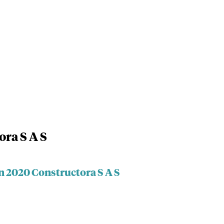
ora S A S
n 2020 Constructora S A S