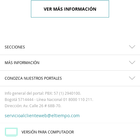
VER MÁS INFORMACIÓN
SECCIONES
MÁS INFORMACIÓN
CONOZCA NUESTROS PORTALES
Info general del portal: PBX: 57 (1) 2940100.
Bogotá 5714444 - Línea Nacional 01 8000 110 211.
Dirección: Av. Calle 26 # 68B-70.
servicioalclienteweb@eltiempo.com
VERSIÓN PARA COMPUTADOR