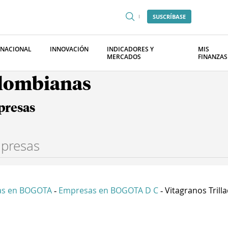
SUSCRÍBASE
RNACIONAL
INNOVACIÓN
INDICADORES Y
MIS
MERCADOS
FINANZAS
olombianas
presas
as en BOGOTA
Empresas en BOGOTA D C
Vitagranos Trilla
-
-