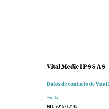
Vital Medic I P S S A S
Datos de contacto de Vital 
Ayuda
NIT:
9015713145