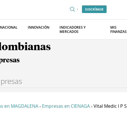
SUSCRÍBASE
RNACIONAL
INNOVACIÓN
INDICADORES Y
MIS
MERCADOS
FINANZAS
olombianas
presas
as en MAGDALENA
Empresas en CIENAGA
Vital Medic I P S 
-
-