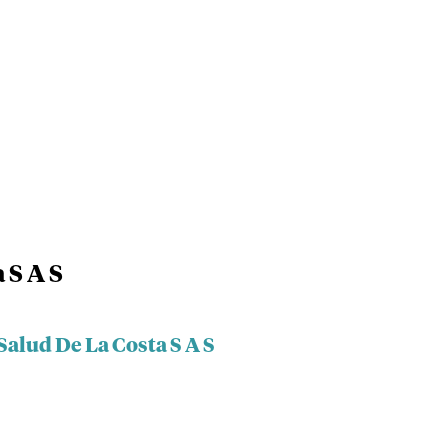
 S A S
Salud De La Costa S A S