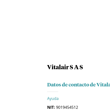
Vitalair S A S
Datos de contacto de Vitala
Ayuda
NIT:
9019454512