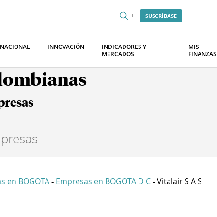
SUSCRÍBASE
RNACIONAL
INNOVACIÓN
INDICADORES Y
MIS
MERCADOS
FINANZAS
olombianas
presas
as en BOGOTA
Empresas en BOGOTA D C
Vitalair S A S
-
-