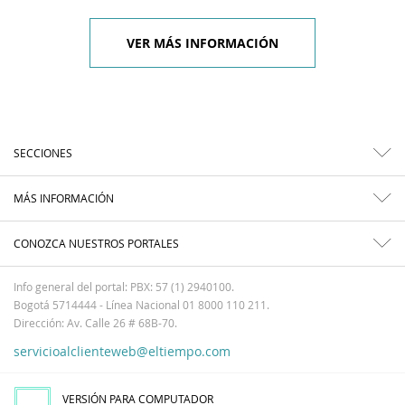
VER MÁS INFORMACIÓN
SECCIONES
MÁS INFORMACIÓN
CONOZCA NUESTROS PORTALES
Info general del portal: PBX: 57 (1) 2940100.
Bogotá 5714444 - Línea Nacional 01 8000 110 211.
Dirección: Av. Calle 26 # 68B-70.
servicioalclienteweb@eltiempo.com
VERSIÓN PARA COMPUTADOR