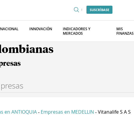
SUSCRÍBASE
RNACIONAL
INNOVACIÓN
INDICADORES Y
MIS
MERCADOS
FINANZAS
olombianas
presas
s en ANTIOQUIA
Empresas en MEDELLIN
Vitanalife S A S
-
-