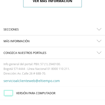
VER MÁS INFORMACIÓN
SECCIONES
MÁS INFORMACIÓN
CONOZCA NUESTROS PORTALES
Info general del portal: PBX: 57 (1) 2940100.
Bogotá 5714444 - Línea Nacional 01 8000 110 211.
Dirección: Av. Calle 26 # 68B-70.
servicioalclienteweb@eltiempo.com
VERSIÓN PARA COMPUTADOR