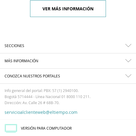
VER MÁS INFORMACIÓN
SECCIONES
MÁS INFORMACIÓN
CONOZCA NUESTROS PORTALES
Info general del portal: PBX: 57 (1) 2940100.
Bogotá 5714444 - Línea Nacional 01 8000 110 211.
Dirección: Av. Calle 26 # 68B-70.
servicioalclienteweb@eltiempo.com
VERSIÓN PARA COMPUTADOR