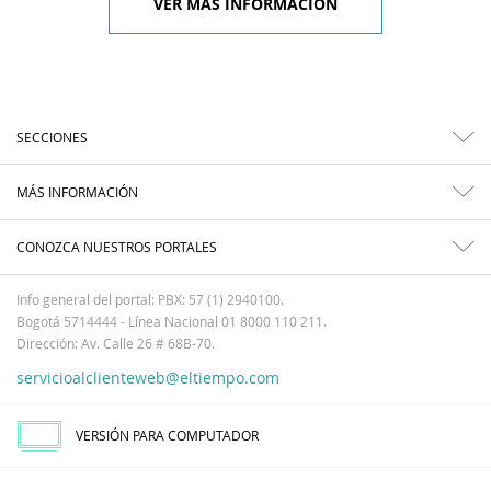
VER MÁS INFORMACIÓN
SECCIONES
MÁS INFORMACIÓN
CONOZCA NUESTROS PORTALES
Info general del portal: PBX: 57 (1) 2940100.
Bogotá 5714444 - Línea Nacional 01 8000 110 211.
Dirección: Av. Calle 26 # 68B-70.
servicioalclienteweb@eltiempo.com
VERSIÓN PARA COMPUTADOR