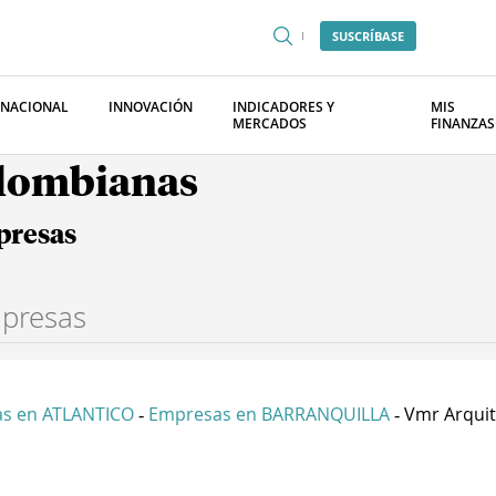
SUSCRÍBASE
RNACIONAL
INNOVACIÓN
INDICADORES Y
MIS
MERCADOS
FINANZAS
olombianas
presas
s en ATLANTICO
Empresas en BARRANQUILLA
Vmr Arquite
-
-