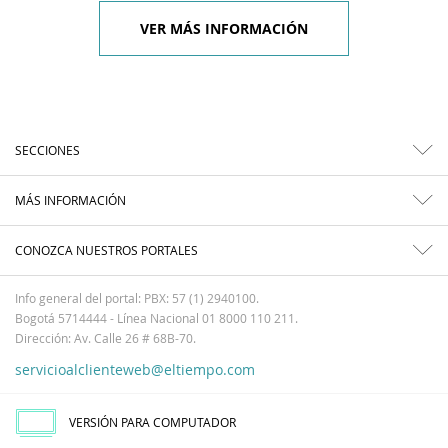
VER MÁS INFORMACIÓN
SECCIONES
MÁS INFORMACIÓN
CONOZCA NUESTROS PORTALES
Info general del portal: PBX: 57 (1) 2940100.
Bogotá 5714444 - Línea Nacional 01 8000 110 211.
Dirección: Av. Calle 26 # 68B-70.
servicioalclienteweb@eltiempo.com
VERSIÓN PARA COMPUTADOR