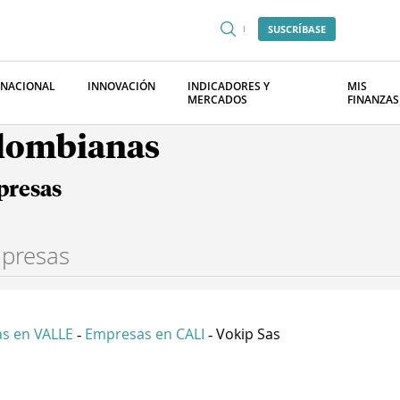
SUSCRÍBASE
RNACIONAL
INNOVACIÓN
INDICADORES Y
MIS
MERCADOS
FINANZAS
olombianas
presas
s en VALLE
Empresas en CALI
Vokip Sas
-
-