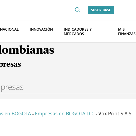
SUSCRÍBASE
RNACIONAL
INNOVACIÓN
INDICADORES Y
MIS
MERCADOS
FINANZAS
olombianas
presas
as en BOGOTA
Empresas en BOGOTA D C
Vox Print S A S
-
-