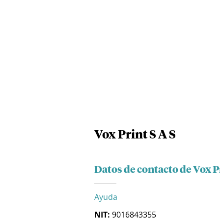
Vox Print S A S
Datos de contacto de Vox Pr
Ayuda
NIT:
9016843355