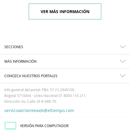
VER MÁS INFORMACIÓN
SECCIONES
MÁS INFORMACIÓN
CONOZCA NUESTROS PORTALES
Info general del portal: PBX: 57 (1) 2940100.
Bogotá 5714444 - Línea Nacional 01 8000 110 211.
Dirección: Av. Calle 26 # 68B-70.
servicioalclienteweb@eltiempo.com
VERSIÓN PARA COMPUTADOR