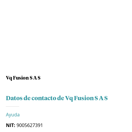
Vq Fusion S A S
Datos de contacto de Vq Fusion S A S
Ayuda
NIT:
9005627391