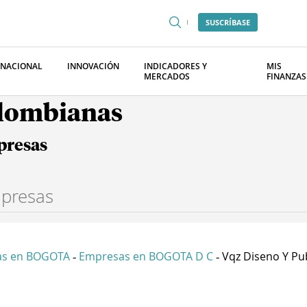
SUSCRÍBASE
RNACIONAL
INNOVACIÓN
INDICADORES Y
MIS
MERCADOS
FINANZAS
olombianas
presas
as en BOGOTA
Empresas en BOGOTA D C
Vqz Diseno Y Publ
-
-