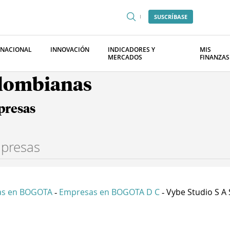
SUSCRÍBASE
RNACIONAL
INNOVACIÓN
INDICADORES Y
MIS
MERCADOS
FINANZAS
olombianas
presas
as en BOGOTA
Empresas en BOGOTA D C
Vybe Studio S A 
-
-