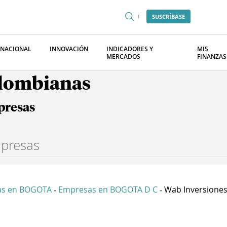
SUSCRÍBASE
RNACIONAL
INNOVACIÓN
INDICADORES Y
MIS
MERCADOS
FINANZAS
olombianas
presas
as en BOGOTA
Empresas en BOGOTA D C
Wab Inversiones 
-
-