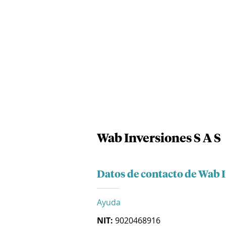
Wab Inversiones S A S
Datos de contacto de Wab I
Ayuda
NIT:
9020468916