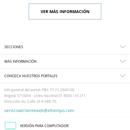
VER MÁS INFORMACIÓN
SECCIONES
MÁS INFORMACIÓN
CONOZCA NUESTROS PORTALES
Info general del portal: PBX: 57 (1) 2940100.
Bogotá 5714444 - Línea Nacional 01 8000 110 211.
Dirección: Av. Calle 26 # 68B-70.
servicioalclienteweb@eltiempo.com
VERSIÓN PARA COMPUTADOR