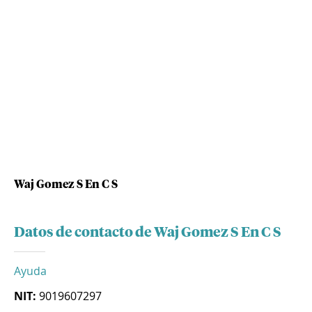
Waj Gomez S En C S
Datos de contacto de Waj Gomez S En C S
Ayuda
NIT:
9019607297